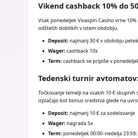
Vikend cashback 10% do 50
Vsak ponedeljek Vivaspin Casino vrne 10% 
odštetih dobitkih v istem obdobju.
Deposit:
najmanj 30 € v obdobju petek
Wager:
cashback 10x
Term:
cashback se pripiše v ponedeljek
Tedenski turnir avtomatov:
Točkovanje temelji na vsakih 10 € skupnih s
izplačajo kot bonus sredstva glede na uvrst
Deposit:
najmanj 10 € za sodelovanje
Wager:
nagrada 5x
Term:
ponedeljek 00:00–nedelja 23:59; 