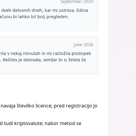
September 2025
 v dveh delovnih dneh, kar mi ustreza. Edina
računu bi lahko bil bolj pregleden.
June 2026
ila v nekaj minutah in mi razložila postopek
 Rešitev je delovala, vendar bi si želela še
avaja številko licence; pred registracijo jo
d tudi kriptovalute; nabor metod se