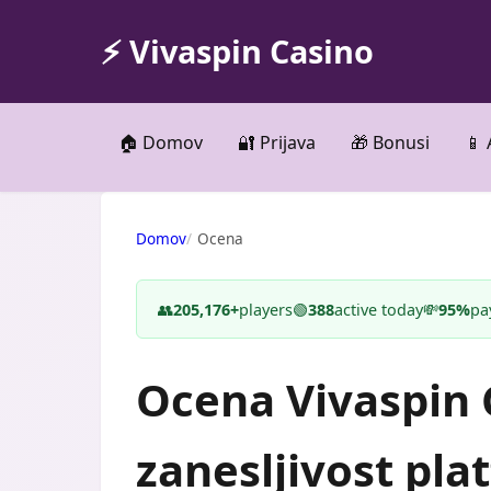
⚡ Vivaspin Casino
🏠 Domov
🔐 Prijava
🎁 Bonusi
📱 
Domov
Ocena
👥
205,176+
players
🟢
388
active today
💸
95%
pa
Ocena Vivaspin C
zanesljivost pla