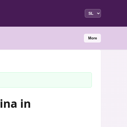
More
ina in