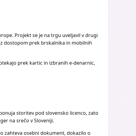
rope. Projekt se je na trgu uveljavil v drugi
o, z dostopom prek brskalnika in mobilnih
otekajo prek kartic in izbranih e-denarnic,
ponuja storitev pod slovensko licenco, zato
ger na srečo v Sloveniji.
ahko zahteva osebni dokument, dokazilo o