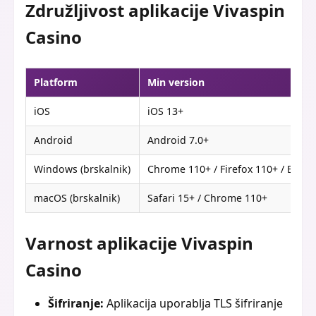
Združljivost aplikacije Vivaspin
Casino
Platform
Min version
iOS
iOS 13+
Android
Android 7.0+
Windows (brskalnik)
Chrome 110+ / Firefox 110+ / Edge
macOS (brskalnik)
Safari 15+ / Chrome 110+
Varnost aplikacije Vivaspin
Casino
Šifriranje:
Aplikacija uporablja TLS šifriranje