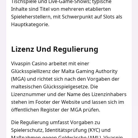
Tischspiele und Live-Game-Shows; typische
Inhalte sind Titel von mehreren etablierten
Spieleherstellern, mit Schwerpunkt auf Slots als
Hauptkategorie.
Lizenz Und Regulierung
Vivaspin Casino arbeitet mit einer
Glücksspiellizenz der Malta Gaming Authority
(MGA) und richtet sich nach den Vorgaben der
maltesischen Glücksspielgesetze. Die
Lizenznummer und der Name des Lizenzinhabers
stehen im Footer der Website und lassen sich im
öffentlichen Register der MGA prüfen.
Die Regulierung umfasst Vorgaben zu
Spielerschutz, Identitätsprüfung (KYC) und
Maßnahmen gegen Geldwäsche (AML). Vivaspin