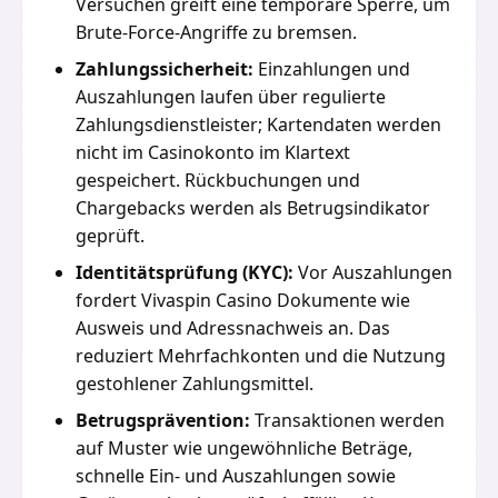
Versuchen greift eine temporäre Sperre, um
Brute-Force-Angriffe zu bremsen.
Zahlungssicherheit:
Einzahlungen und
Auszahlungen laufen über regulierte
Zahlungsdienstleister; Kartendaten werden
nicht im Casinokonto im Klartext
gespeichert. Rückbuchungen und
Chargebacks werden als Betrugsindikator
geprüft.
Identitätsprüfung (KYC):
Vor Auszahlungen
fordert Vivaspin Casino Dokumente wie
Ausweis und Adressnachweis an. Das
reduziert Mehrfachkonten und die Nutzung
gestohlener Zahlungsmittel.
Betrugsprävention:
Transaktionen werden
auf Muster wie ungewöhnliche Beträge,
schnelle Ein- und Auszahlungen sowie