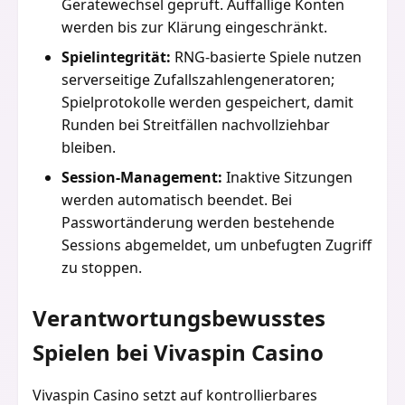
Gerätewechsel geprüft. Auffällige Konten
werden bis zur Klärung eingeschränkt.
Spielintegrität:
RNG-basierte Spiele nutzen
serverseitige Zufallszahlengeneratoren;
Spielprotokolle werden gespeichert, damit
Runden bei Streitfällen nachvollziehbar
bleiben.
Session-Management:
Inaktive Sitzungen
werden automatisch beendet. Bei
Passwortänderung werden bestehende
Sessions abgemeldet, um unbefugten Zugriff
zu stoppen.
Verantwortungsbewusstes
Spielen bei Vivaspin Casino
Vivaspin Casino setzt auf kontrollierbares