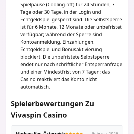
Spielpause (Cooling-off) für 24 Stunden, 7
Tage oder 30 Tage, in der Login und
Echtgeldspiel gesperrt sind. Die Selbstsperre
ist für 6 Monate, 12 Monate oder unbefristet
verfügbar; während der Sperre sind
Kontoanmeldung, Einzahlungen,
Echtgeldspiel und Bonusaktivierung
blockiert. Die unbefristete Selbstsperre
endet nur nach schriftlicher Entsperranfrage
und einer Mindestfrist von 7 Tagen; das
Casino reaktiviert das Konto nicht
automatisch.
Spielerbewertungen Zu
Vivaspin Casino
Marlene Koç, Österreich
★★★★★
Februar 2026