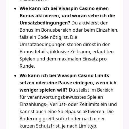
Wie kann ich bei Vivaspin Casino einen
Bonus aktivieren, und woran sehe ich die
Umsatzbedingungen?
Du aktivierst den
Bonus im Bonusbereich oder beim Einzahlen,
falls ein Code nötig ist. Die
Umsatzbedingungen stehen direkt in den
Bonusdetails, inklusive Zeitraum, erlaubten
Spielen und dem maximalen Einsatz pro
Runde.
Wo kann ich bei Vivaspin Casino Limits
setzen oder eine Pause einlegen, wenn ich
weniger spielen will?
Du stellst im Bereich
für verantwortungsbewusstes Spielen
Einzahlungs-, Verlust- oder Zeitlimits ein und
kannst auch eine Spielpause aktivieren. Die
Änderung greift sofort oder nach einer
kurzen Schutzfrist, je nach Limittyp.