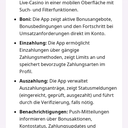
Live-Casino in einer mobilen Oberfläche mit
Such- und Filterfunktionen.
Boni:
Die App zeigt aktive Bonusangebote,
Bonusbedingungen und den Fortschritt bei
Umsatzanforderungen direkt im Konto.
Einzahlung:
Die App ermöglicht
Einzahlungen über gängige
Zahlungsmethoden, zeigt Limits an und
speichert bevorzugte Zahlungsarten im
Profil.
Auszahlung:
Die App verwaltet
Auszahlungsanträge, zeigt Statusmeldungen
(eingereicht, geprüft, ausgezahlt) und führt
durch die Verifizierung, falls nötig.
Benachrichtigungen:
Push-Mitteilungen
informieren über Bonusaktionen,
Kontostatus, Zahlungsupdates und