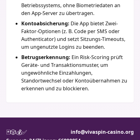
Betriebssystems, ohne Biometriedaten an
den App-Server zu übertragen.
Kontoabsicherung:
Die App bietet Zwei-
Faktor-Optionen (z. B. Code per SMS oder
Authenticator) und setzt Sitzungs-Timeouts,
um ungenutzte Logins zu beenden.
Betrugserkennung:
Ein Risk-Scoring prüft
Geräte- und Transaktionsmuster, um
ungewöhnliche Einzahlungen,
Standortwechsel oder Kontoübernahmen zu
erkennen und zu blockieren.
🃏
🎲
💰
✅
info@vivaspin-casino.org