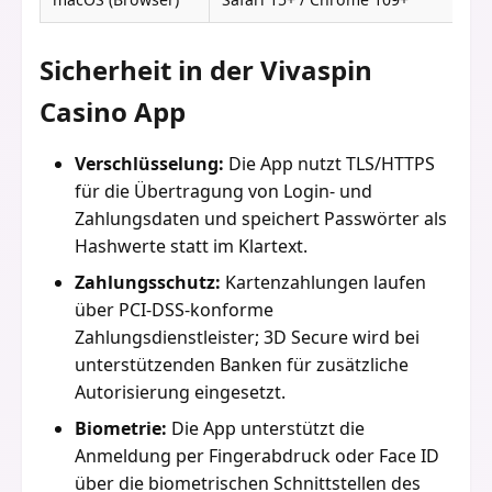
Sicherheit in der Vivaspin
Casino App
Verschlüsselung:
Die App nutzt TLS/HTTPS
für die Übertragung von Login- und
Zahlungsdaten und speichert Passwörter als
Hashwerte statt im Klartext.
Zahlungsschutz:
Kartenzahlungen laufen
über PCI-DSS-konforme
Zahlungsdienstleister; 3D Secure wird bei
unterstützenden Banken für zusätzliche
Autorisierung eingesetzt.
Biometrie:
Die App unterstützt die
Anmeldung per Fingerabdruck oder Face ID
über die biometrischen Schnittstellen des