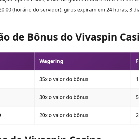
0:00 (horário do servidor); giros expiram em 24 horas; 3 d
o de Bônus do Vivaspin Cas
Wagering
F
35x o valor do bônus
1
30x o valor do bônus
5
0
20x o valor do bônus
2