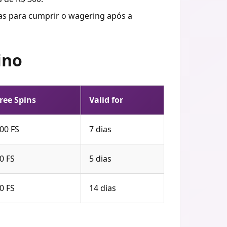
ias para cumprir o wagering após a
ino
ree Spins
Valid for
00 FS
7 dias
0 FS
5 dias
0 FS
14 dias