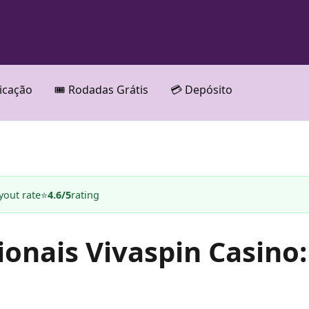
licação
🎟️ Rodadas Grátis
💳 Depósito
yout rate
⭐
4.6/5
rating
nais Vivaspin Casino: 