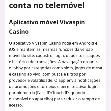
conta no telemóvel
Aplicativo móvel Vivaspin
Casino
O aplicativo Vivaspin Casino roda em Android e
iOS e mantém as mesmas funções da versão
móvel do site: cadastro, login, depósitos, saques
e histórico de transações. A navegação organiza
o lobby por categorias como slots, jogos de mesa
e cassino ao vivo, com busca e filtros por
provedor e volatilidade. O app envia notificações
de promoções e torneios e permite ativar login
por biometria (Face ID/Touch ID, quando
disponível no aparelho) para reduzir o tempo de
acesso.