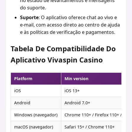
no estado de levantamentos e mensagens
do suporte.
Suporte
: O aplicativo oferece chat ao vivo e
e-mail, com acesso direto ao centro de ajuda
e às políticas de verificação e pagamentos.
Tabela De Compatibilidade Do
Aplicativo Vivaspin Casino
Platform
Min version
iOS
iOS 13+
Android
Android 7.0+
Windows (navegador)
Chrome 110+ / Firefox 110+ / Edg
macOS (navegador)
Safari 15+ / Chrome 110+