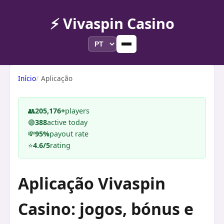
⚡ Vivaspin Casino
Início
Aplicação
👥
205,176+
players
🟢
388
active today
💸
95%
payout rate
⭐
4.6/5
rating
Aplicação Vivaspin
Casino: jogos, bónus e