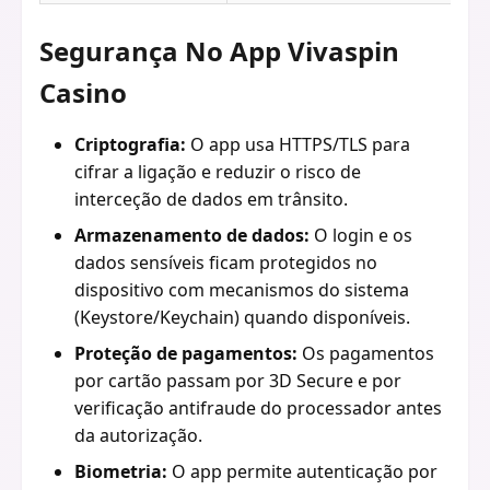
Segurança No App Vivaspin
Casino
Criptografia:
O app usa HTTPS/TLS para
cifrar a ligação e reduzir o risco de
interceção de dados em trânsito.
Armazenamento de dados:
O login e os
dados sensíveis ficam protegidos no
dispositivo com mecanismos do sistema
(Keystore/Keychain) quando disponíveis.
Proteção de pagamentos:
Os pagamentos
por cartão passam por 3D Secure e por
verificação antifraude do processador antes
da autorização.
Biometria:
O app permite autenticação por