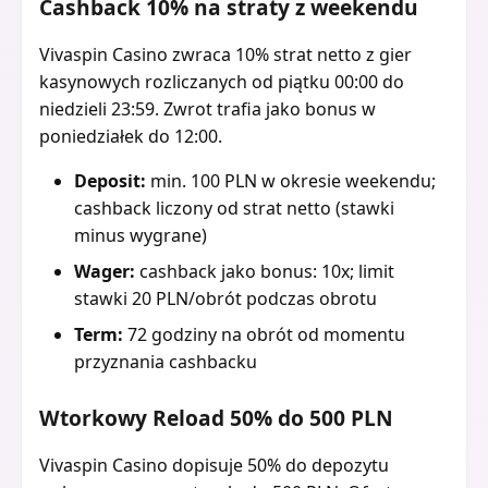
Cashback 10% na straty z weekendu
Vivaspin Casino zwraca 10% strat netto z gier
kasynowych rozliczanych od piątku 00:00 do
niedzieli 23:59. Zwrot trafia jako bonus w
poniedziałek do 12:00.
Deposit:
min. 100 PLN w okresie weekendu;
cashback liczony od strat netto (stawki
minus wygrane)
Wager:
cashback jako bonus: 10x; limit
stawki 20 PLN/obrót podczas obrotu
Term:
72 godziny na obrót od momentu
przyznania cashbacku
Wtorkowy Reload 50% do 500 PLN
Vivaspin Casino dopisuje 50% do depozytu