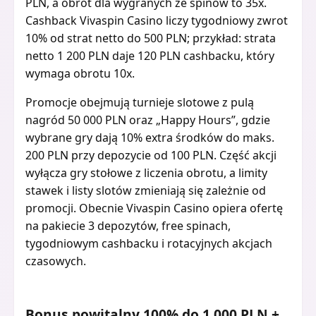
PLN, a obrót dla wygranych ze spinów to 35x.
Cashback Vivaspin Casino liczy tygodniowy zwrot
10% od strat netto do 500 PLN; przykład: strata
netto 1 200 PLN daje 120 PLN cashbacku, który
wymaga obrotu 10x.
Promocje obejmują turnieje slotowe z pulą
nagród 50 000 PLN oraz „Happy Hours”, gdzie
wybrane gry dają 10% extra środków do maks.
200 PLN przy depozycie od 100 PLN. Część akcji
wyłącza gry stołowe z liczenia obrotu, a limity
stawek i listy slotów zmieniają się zależnie od
promocji. Obecnie Vivaspin Casino opiera ofertę
na pakiecie 3 depozytów, free spinach,
tygodniowym cashbacku i rotacyjnych akcjach
czasowych.
Bonus powitalny 100% do 1 000 PLN +