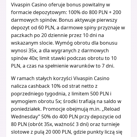
Vivaspin Casino oferuje bonus powitalny w
formacie depozytowym: 100% do 800 PLN + 200
darmowych spinów. Bonus aktywuje pierwszy
depozyt od 60 PLN, a darmowe spiny przyznaje w
paczkach po 20 dziennie przez 10 dni na
wskazanym slocie. Wymóg obrotu dla bonusu
wynosi 35x, a dla wygranych z darmowych
spinów 40x; limit stawki podczas obrotu to 10
PLN, a czas na spełnienie warunków to 7 dni.
W ramach stałych korzyści Vivaspin Casino
nalicza cashback 10% od strat netto z
poprzedniego tygodnia, z limitem 500 PLN i
wymogiem obrotu 5x; środki trafiają na saldo w
poniedziałek. Promocje obejmują m.in. „Reload
Wednesday” 50% do 400 PLN przy depozycie od
80 PLN (obrót 35x, ważność 3 dni) oraz turnieje
slotowe z pulą 20 000 PLN, gdzie punkty liczą się