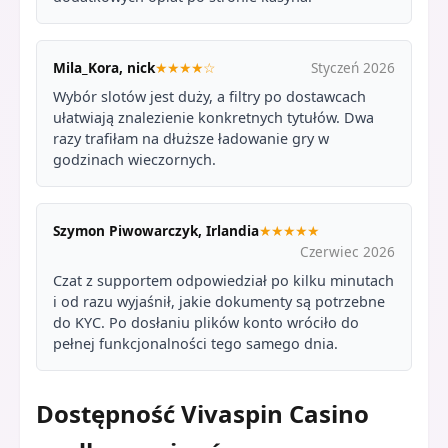
Mila_Kora, nick
★★★★☆
Styczeń 2026
Wybór slotów jest duży, a filtry po dostawcach
ułatwiają znalezienie konkretnych tytułów. Dwa
razy trafiłam na dłuższe ładowanie gry w
godzinach wieczornych.
Szymon Piwowarczyk, Irlandia
★★★★★
Czerwiec 2026
Czat z supportem odpowiedział po kilku minutach
i od razu wyjaśnił, jakie dokumenty są potrzebne
do KYC. Po dosłaniu plików konto wróciło do
pełnej funkcjonalności tego samego dnia.
Dostępność Vivaspin Casino