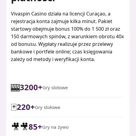
Vivaspin Casino działa na licencji Curaçao, a
rejestracja konta zajmuje kilka minut. Pakiet
startowy obejmuje bonus 100% do 1 500 zł oraz
150 darmowych spinów, z warunkiem obrotu 40x
od bonusu. Wypłaty realizuje przez przelewy
bankowe i portfele online; czas księgowania
zależy od metody i weryfikacji konta.
🎰
3200+
Gry slotowe
🃏
220+
Gry stołowe
🎥
🎥
85+
Gry na żywo