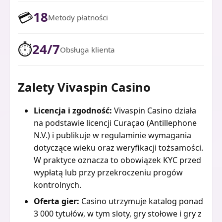
💳
18
Metody płatności
⏱️
24/7
Obsługa klienta
Zalety Vivaspin Casino
Licencja i zgodność:
Vivaspin Casino działa
na podstawie licencji Curaçao (Antillephone
N.V.) i publikuje w regulaminie wymagania
dotyczące wieku oraz weryfikacji tożsamości.
W praktyce oznacza to obowiązek KYC przed
wypłatą lub przy przekroczeniu progów
kontrolnych.
Oferta gier:
Casino utrzymuje katalog ponad
3 000 tytułów, w tym sloty, gry stołowe i gry z