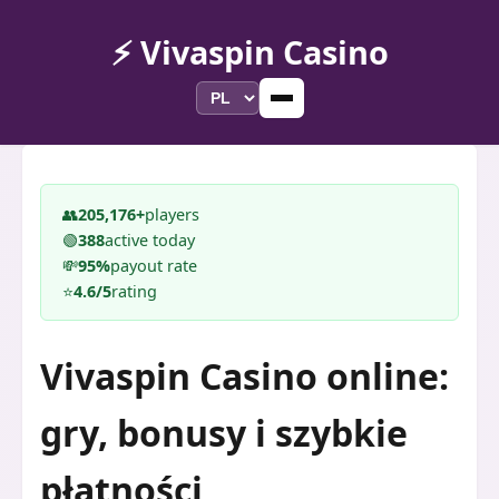
⚡ Vivaspin Casino
👥
205,176+
players
🟢
388
active today
💸
95%
payout rate
⭐
4.6/5
rating
Vivaspin Casino online:
gry, bonusy i szybkie
płatności