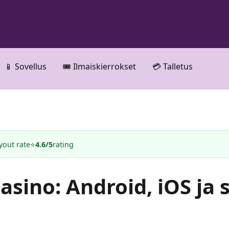
📱 Sovellus
🎟️ Ilmaiskierrokset
💳 Talletus
yout rate
⭐
4.6/5
rating
asino: Android, iOS ja 