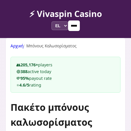
⚡ Vivaspin Casino
Αρχική
Μπόνους Καλωσορίσματος
👥
205,176+
players
🟢
388
active today
💸
95%
payout rate
⭐
4.6/5
rating
Πακέτο μπόνους
καλωσορίσματος