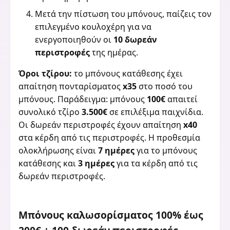
Μετά την πίστωση του μπόνους, παίζεις τον
επιλεγμένο κουλοχέρη για να
ενεργοποιηθούν οι
10 δωρεάν
περιστροφές
της ημέρας.
Όροι τζίρου:
το μπόνους κατάθεσης έχει
απαίτηση πονταρίσματος
x35
στο ποσό του
μπόνους. Παράδειγμα: μπόνους
100€
απαιτεί
συνολικό τζίρο
3.500€
σε επιλέξιμα παιχνίδια.
Οι δωρεάν περιστροφές έχουν απαίτηση
x40
στα κέρδη από τις περιστροφές. Η προθεσμία
ολοκλήρωσης είναι
7 ημέρες
για το μπόνους
κατάθεσης και
3 ημέρες
για τα κέρδη από τις
δωρεάν περιστροφές.
Μπόνους καλωσορίσματος 100% έως