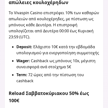
απώλειες κουλοχέρηδων
Το Vivaspin Casino επιστρέφει 10% των καθαρών
απωλειών από κουλοχέρηδες, με πίστωση ως
μπόνους κάθε Δευτέρα. Η επιστροφή
υπολογίζεται από Δευτέρα 00:00 έως Κυριακή
23:59 (UTC).
Deposit:
Ελάχιστο 10€ κατά την εβδομάδα
υπολογισμού για ενεργοποίηση συμμετοχής
Wager:
Cashback ως μπόνους 10x, μέγιστη
συνεισφορά ανά στοίχημα 5€
Term:
72 ώρες από την πίστωση του
cashback
Reload Σαββατοκύριακου 50% έως
100€