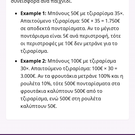
συνεισφορά ανά παιχνίδι.
Example 1:
Μπόνους 50€ με τζιραρίσμα 35×.
Απαιτούμενο τζιραρίσμα: 50€ × 35 = 1.750€
σε αποδεκτά πονταρίσματα. Αν το μέγιστο
ποντάρισμα είναι 5€ ανά περιστροφή, τότε
οι περιστροφές με 10€ δεν μετράνε για το
τζιραρίσμα.
Example 2:
Μπόνους 100€ με τζιραρίσμα
30×. Απαιτούμενο τζιραρίσμα: 100€ × 30 =
3.000€. Αν τα φρουτάκια μετράνε 100% και η
ρουλέτα 10%, τότε 500€ πονταρίσματα στα
φρουτάκια καλύπτουν 500€ από το
τζιραρίσμα, ενώ 500€ στη ρουλέτα
καλύπτουν 50€.