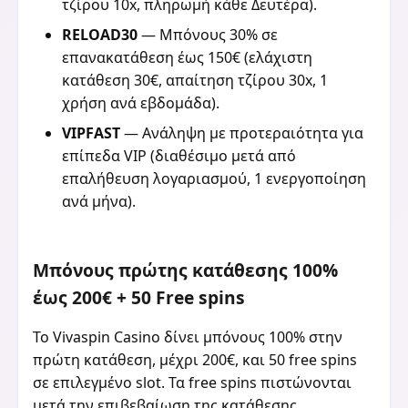
τζίρου 10x, πληρωμή κάθε Δευτέρα).
RELOAD30
— Μπόνους 30% σε
επανακατάθεση έως 150€ (ελάχιστη
κατάθεση 30€, απαίτηση τζίρου 30x, 1
χρήση ανά εβδομάδα).
VIPFAST
— Ανάληψη με προτεραιότητα για
επίπεδα VIP (διαθέσιμο μετά από
επαλήθευση λογαριασμού, 1 ενεργοποίηση
ανά μήνα).
Μπόνους πρώτης κατάθεσης 100%
έως 200€ + 50 Free spins
Το Vivaspin Casino δίνει μπόνους 100% στην
πρώτη κατάθεση, μέχρι 200€, και 50 free spins
σε επιλεγμένο slot. Τα free spins πιστώνονται
μετά την επιβεβαίωση της κατάθεσης.