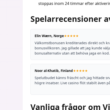
stoppas inom 24 timmar efter aktiverin
Spelarrecensioner a
Elin Wærn, Norge
★★★★★
Välkomstbonusen krediterades direkt och krav
bonusvillkoren. Jag gillade att jag kunde välj
bonusalternativ utan att behöva jaga en kod.
Noor al-Khatib, Finland
★★★★★
Spelutbudet känns fräscht och jag hittade s
högre insatser. Live casino flöt stabilt även p
Vanliga frågor om V