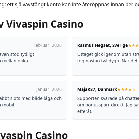
g; ett självavstängt konto kan inte återöppnas innan perio
v Vivaspin Casino
Februari 2026
Rasmus Høgset, Sverige
★★★
en stod tydligt i
Uttaget gick igenom utan str
a mellan olika
tog nästan två dygn. När de
Januari 2026
MajaK87, Danmark
★★★★☆
nabbt slots med både låga och
Supporten svarade på chatte
å mobil.
om bonusspärr direkt. Jag sa
efteråt.
ivaspin Casino