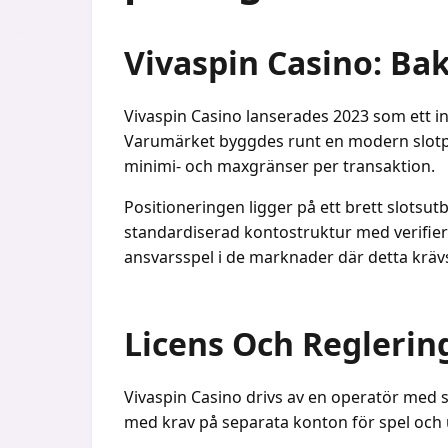
Vivaspin Casino: Ba
Vivaspin Casino lanserades 2023 som ett in
Varumärket byggdes runt en modern slotpro
minimi- och maxgränser per transaktion.
Positioneringen ligger på ett brett slotsu
standardiserad kontostruktur med verifieri
ansvarsspel i de marknader där detta kräv
Licens Och Reglerin
Vivaspin Casino drivs av en operatör med s
med krav på separata konton för spel och 