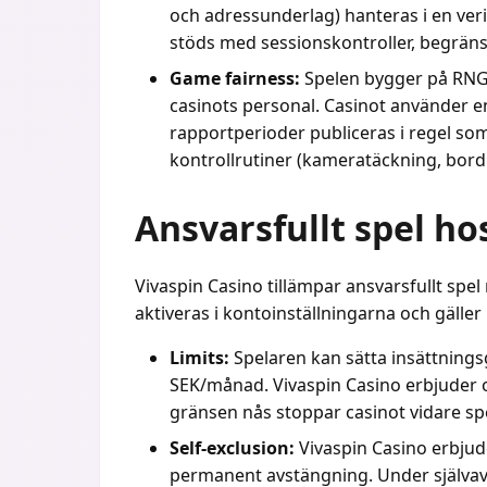
och adressunderlag) hanteras i en ver
stöds med sessionskontroller, begräns
Game fairness:
Spelen bygger på RNG f
casinots personal. Casinot använder en
rapportperioder publiceras i regel som
kontrollrutiner (kameratäckning, bord
Ansvarsfullt spel ho
Vivaspin Casino tillämpar ansvarsfullt spe
aktiveras i kontoinställningarna och gäller
Limits:
Spelaren kan sätta insättning
SEK/månad. Vivaspin Casino erbjuder 
gränsen nås stoppar casinot vidare spel
Self-exclusion:
Vivaspin Casino erbjud
permanent avstängning. Under självavs