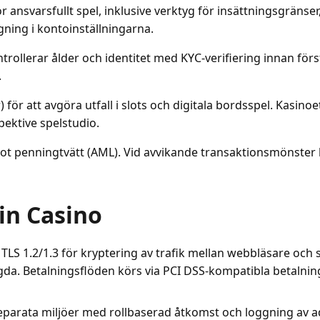
ansvarsfullt spel, inklusive verktyg för insättningsgränser
ngning i kontoinställningarna.
trollerar ålder och identitet med KYC-verifiering innan för
.
r att avgöra utfall i slots och digitala bordsspel. Kasinoet
pektive spelstudio.
mot penningtvätt (AML). Vid avvikande transaktionsmönster 
in Casino
LS 1.2/1.3 för kryptering av trafik mellan webbläsare och 
gda. Betalningsflöden körs via PCI DSS-kompatibla betalning
eparata miljöer med rollbaserad åtkomst och loggning av a