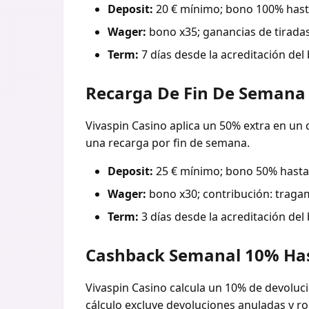
Deposit:
20 € mínimo; bono 100% hasta 
Wager:
bono x35; ganancias de tiradas
Term:
7 días desde la acreditación del 
Recarga De Fin De Semana
Vivaspin Casino aplica un 50% extra en un 
una recarga por fin de semana.
Deposit:
25 € mínimo; bono 50% hasta 
Wager:
bono x30; contribución: traga
Term:
3 días desde la acreditación del
Cashback Semanal 10% Hast
Vivaspin Casino calcula un 10% de devoluc
cálculo excluye devoluciones anuladas y r