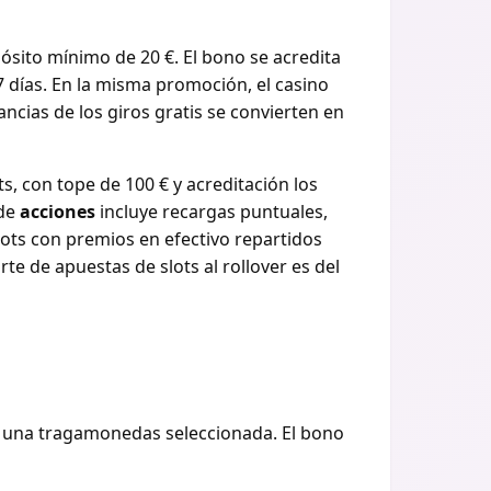
ósito mínimo de 20 €. El bono se acredita
7 días. En la misma promoción, el casino
ancias de los giros gratis se convierten en
s, con tope de 100 € y acreditación los
 de
acciones
incluye recargas puntuales,
lots con premios en efectivo repartidos
te de apuestas de slots al rollover es del
en una tragamonedas seleccionada. El bono