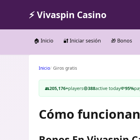
⚡ Vivaspin Casino
🏠 Inicio
🔐 Iniciar sesión
🎁 Bonos
Inicio
Giros gratis
👥
205,176+
players
🟢
388
active today
💸
95%
pa
Cómo funcionan l
Bonos En Vivaspin C