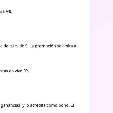
ack 5%.
 del servidor). La promoción se limita a
tas en vivo 0%.
ganancias) y lo acredita como bono. El