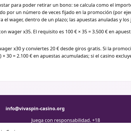
star para poder retirar un bono: se calcula como el importe 
cado por un número de veces fijado en la promoción (por ej
a el wager, dentro de un plazo; las apuestas anuladas y los
n wager x35. El requisito es 100 € × 35 = 3.500 € en apues
ager x30 y conviertes 20 € desde giros gratis. Si la promoc
20 €) × 30 = 2.100 € en apuestas acumuladas; si el casino excl
info@vivaspin-casino.org
Juega con responsabilidad. +18
© 2018 -
2026
Vivaspin Casino.